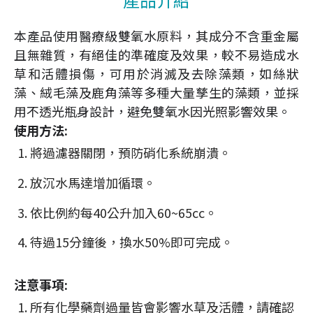
本產品使用醫療級雙氧水原料，其成分不含重金屬
且無雜質，有絕佳的準確度及效果，較不易造成水
草和活體損傷，可用於消滅及去除藻類，如絲狀
藻、絨毛藻及鹿角藻等多種大量孳生的藻類，並採
用不透光瓶身設計，避免雙氧水因光照影響效果。
使用方法:
將過濾器關閉，預防硝化系統崩潰。
放沉水馬達增加循環。
依比例約每40公升加入60~65cc。
待過15分鐘後，換水50%即可完成。
注意事項:
所有化學藥劑過量皆會影響水草及活體，請確認