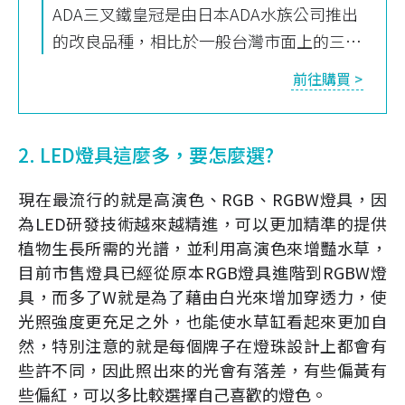
ADA三叉鐵皇冠是由日本ADA水族公司推出
的改良品種，相比於一般台灣市面上的三叉
鐵皇冠，這款水草體型更加細小和迷你。由
前往購買
於其獨特的外觀和耐寒特性，ADA三叉鐵皇
冠逐漸成為愛好者和造景師推崇的陰性水草
之一
2. LED燈具這麼多，要怎麼選?
現在最流行的就是高演色、RGB、RGBW燈具，因
為LED研發技術越來越精進，可以更加精準的提供
植物生長所需的光譜，並利用高演色來增豔水草，
目前市售燈具已經從原本RGB燈具進階到RGBW燈
具，而多了W就是為了藉由白光來增加穿透力，使
光照強度更充足之外，也能使水草缸看起來更加自
然，特別注意的就是每個牌子在燈珠設計上都會有
些許不同，因此照出來的光會有落差，有些偏黃有
些偏紅，可以多比較選擇自己喜歡的燈色。