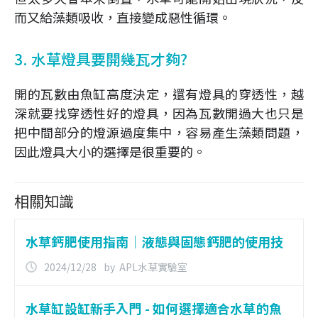
而又給藻類吸收，直接變成惡性循環。
3. 水草燈具要開幾瓦才夠?
開的瓦數由魚缸高度決定，還有燈具的穿透性，越
深就要找穿透性好的燈具，因為瓦數開過大也只是
把中間部分的燈源過度集中，容易產生藻類問題，
因此燈具大小的選擇是很重要的。
相關知識
水草鈣肥使用指南｜液態與固態鈣肥的使用技
巧與水草推薦
2024/12/28
by
APL水草實驗室
水草缸設缸新手入門 - 如何選擇適合水草的魚